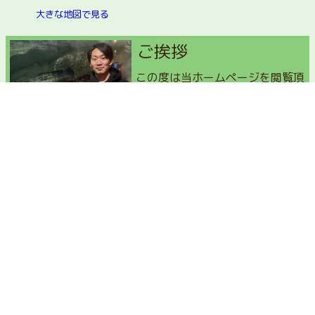
大きな地図で見る
ご挨拶
この度は当ホームページを閲覧頂
き、誠にありがとうございます。
糸島市・福岡市で不用品回収、お
片付けをメインに行っておりま
す、髙島片付け整理サポートの髙島と申します。
当店ではお客様に喜んで頂くために、地域最安値を目指し
て、福岡で不用品回収を行っております。当店が不用品回
収をお安く出来る理由は、回収したものを最大限にリサイ
クル出来るよう、努力しているためです。回収物の約70%
がリサイクルされております。
福岡県糸島市二丈深江 福岡市西区大字下山門字草場1655-22